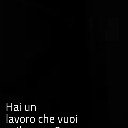
Hai un
l
a
v
o
r
o
che vuoi