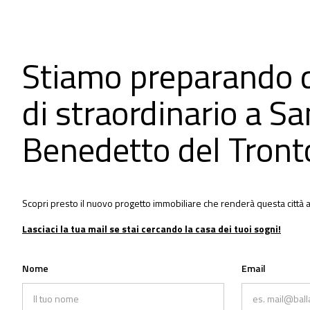
Stiamo preparando 
di straordinario a Sa
Benedetto del Tront
Scopri presto il nuovo progetto immobiliare che renderà questa città a
Lasciaci la tua mail se stai cercando la casa dei tuoi sogni!
Nome
Email