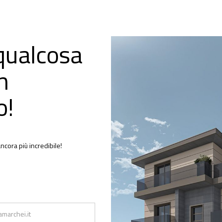
qualcosa
n
o!
ncora più incredibile!